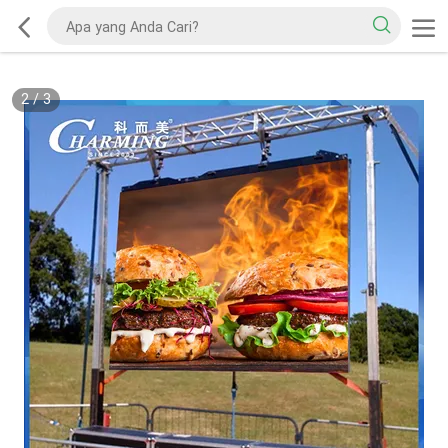
2
/
3