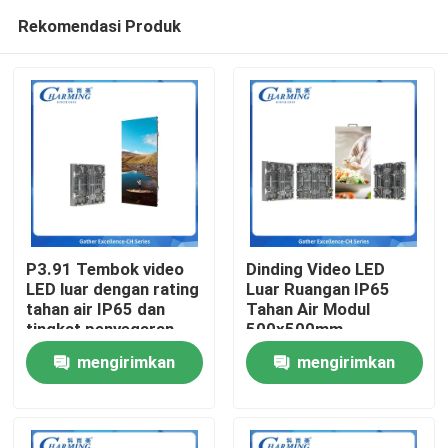
Rekomendasi Produk
P3.91 Tembok video
Dinding Video LED
LED luar dengan rating
Luar Ruangan IP65
tahan air IP65 dan
Tahan Air Modul
Rumah
tingkat penyegaran
500x500mm
7680Hz untuk layar
Perawatan Belakang
mengirimkan
mengirimkan
iklan yang dinamis
Ringan 7.9kg Ideal
Produk
untuk Panggung Sewa
permintaan
permintaan
dan Acara Luar
Ruangan
Tampilan VR