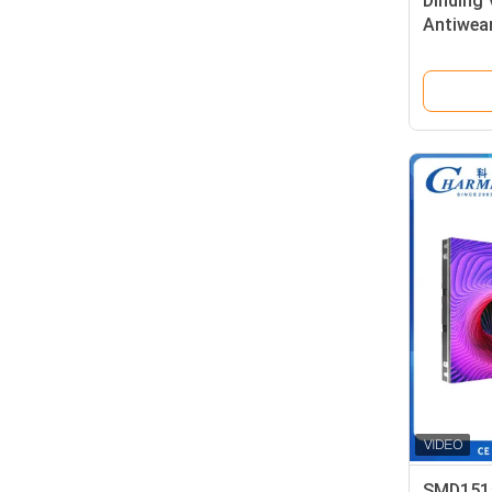
Dinding
Antiwea
P3.91 An
SMD1515