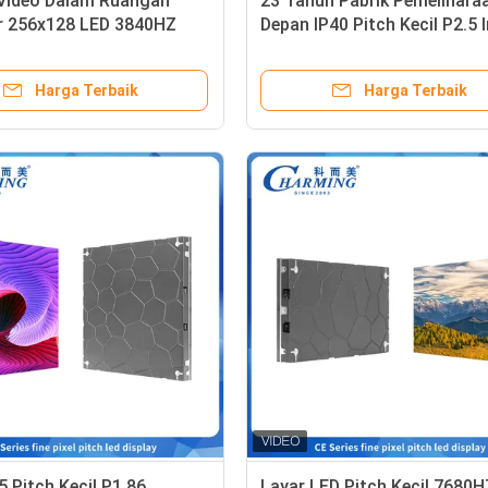
 Video Dalam Ruangan
23 Tahun Pabrik Pemelihara
r 256x128 LED 3840HZ
Depan IP40 Pitch Kecil P2.5 
ti Tabrakan
Led Screen Display Penggun
untuk Adegan Indoor
Harga Terbaik
Harga Terbaik
 Pitch Kecil P1.86
Layar LED Pitch Kecil 7680H