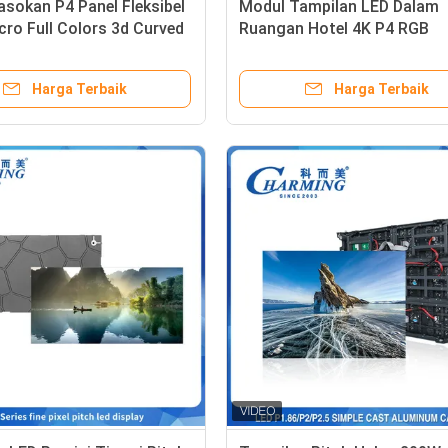
asokan P4 Panel Fleksibel
Modul Tampilan LED Dalam
cro Full Colors 3d Curved
Ruangan Hotel 4K P4 RGB
r Video Display Acara
256x128MM Untuk Klub
mersial 6W Led Screen
Harga Terbaik
Harga Terbaik