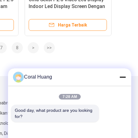
lam
Indoor Led Display Screen Dengan
an
3840Hz Tingkat Refresh Tinggi
Dan Berat Ringan
Harga Terbaik
7
8
>
>>
Coral Huang
Kirimkan Kami
7:28 AM
abrik) dan 4
Good day, what product are you looking 
) kantor, Taman
for?
nologi Runzhi,
, Distrik