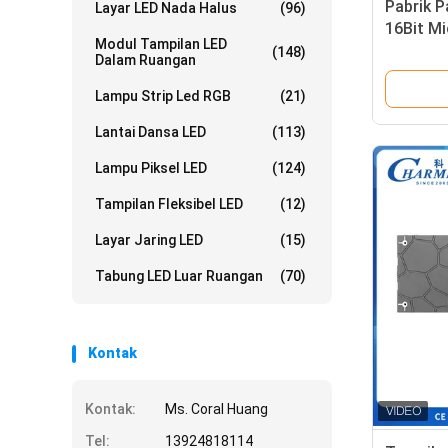
Pabrik P
Layar LED Nada Halus
(96)
16Bit Mi
Modul Tampilan LED
4k Indoo
(148)
Dalam Ruangan
Iklan Ko
Lampu Strip Led RGB
(21)
Lantai Dansa LED
(113)
Lampu Piksel LED
(124)
Tampilan Fleksibel LED
(12)
Layar Jaring LED
(15)
Tabung LED Luar Ruangan
(70)
Kontak
Kontak:
Ms. Coral Huang
Tel:
13924818114