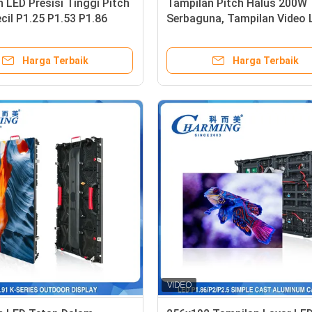
 LED Presisi Tinggi Pitch
Tampilan Pitch Halus 200W
ecil P1.25 P1.53 P1.86
Serbaguna, Tampilan Video 
ampilan Video LED
Dalam Ruangan IP42
an Dalam Ruangan
Harga Terbaik
Harga Terbaik