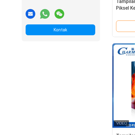
Tampilan
Piksel K
Layar T
Pertemu
Kontak