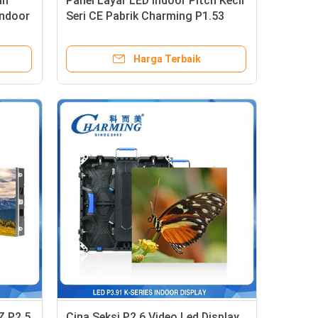
an
Panel Layar LED Indoor Pitch Kecil
Indoor
Seri CE Pabrik Charming P1.53
aan
dengan Perawatan Depan
Harga Terbaik
Z P2.5
Cina Seksi P2.6 Video Led Display