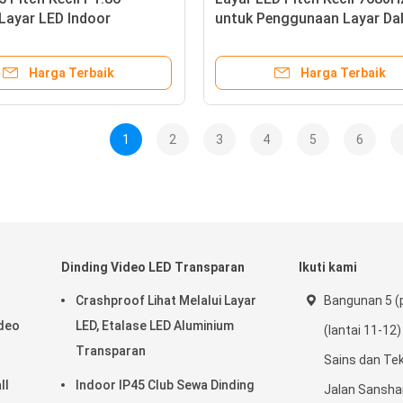
Layar LED Indoor
untuk Penggunaan Layar Da
an untuk Ruang Rapat
Ruangan untuk Semua Ukur
an Depan
yang Dirakit Bersama
Harga Terbaik
Harga Terbaik
1
2
3
4
5
6
Dinding Video LED Transparan
Ikuti kami
Crashproof Lihat Melalui Layar
Bangunan 5 (p
ideo
LED, Etalase LED Aluminium
(lantai 11-12
Transparan
Sains dan Tek
ll
Indoor IP45 Club Sewa Dinding
Jalan Sanshan