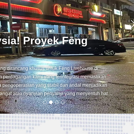
 Visual
at menghubungkan semua bersama-sama Fleksibel,
ngled.net www.charmingled.net www.ledvideowalldisplay.com https://charmingled.en.alibaba.com