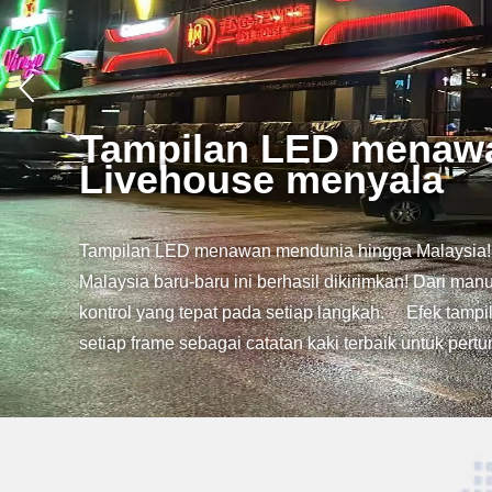
Terpesona di ISLE: M
Terpesona di ISLE: Mengungkap Bab Baru dalam Visual Dalam pertandingan ini, Charmingled berhasil mengadakan stand di pameran Shenzhen ISLE. da
produk sewa layar Charmingled yang baru yang dirancang khusus di pameran. Keuntungan utamanya diuraikan d
unik2Demagnetisasi satu tombol, pengaturan lebih 