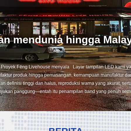
engungkap Bab Baru dalam
n menyoroti
i bawah ini: 1.Paten Teknologi, mode pribadi, desain
cepat.3. Tingkat Refresh Tinggi (15360Hz)4Desain lemari dap
standar, melengkung, sudut Hubungi kami Email: charming63@charmi