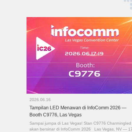
2026.05.29
026 —
Prolight+Sound 2026: Charming Menyambut An
di Booth 9.2D02
rmingIed
Prolight+Sound 2026: Charming Menyambut Anda di
Booth 9.2D02 Kami senang mengumumkan