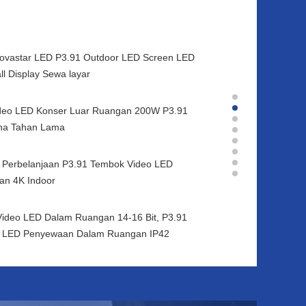
ovastar LED P3.91 Outdoor LED Screen LED
ll Display Sewa layar
deo LED Konser Luar Ruangan 200W P3.91
na Tahan Lama
l Perbelanjaan P3.91 Tembok Video LED
an 4K Indoor
Video LED Dalam Ruangan 14-16 Bit, P3.91
n LED Penyewaan Dalam Ruangan IP42
 Layar LED P1.86 P2.5 P2 Indoor Praktis Anti
n
an Panggung Aluminium Layar LED 50x50CM
lti Adegan Tahan Lama