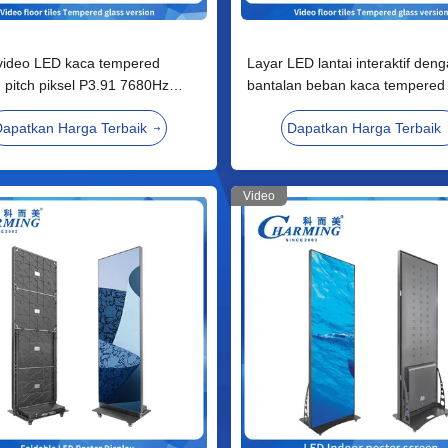
 video LED kaca tempered
Layar LED lantai interaktif den
 pitch piksel P3.91 7680Hz
bantalan beban kaca tempered 
 penyegaran tinggi dan tahan
mm dan pitch piksel P3.91 untu
apatkan Harga Terbaik
Dapatkan Harga Terbaik
5 untuk acara klub malam
pertunjukan panggung
Video