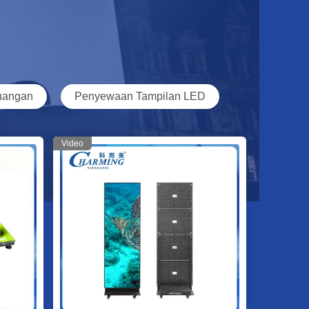
lision Outdoor Video Wall, P3.91 P2.6 Layar LED
an Panggung Ramping
 LED Luar Serbaguna SMD1921, Layar LED 900W
riklanan Luar Ruangan
uangan
Penyewaan Tampilan LED
ovastar LED P3.91 Outdoor LED Screen LED
ll Display Sewa layar
Video
deo LED Konser Luar Ruangan 200W P3.91
na Tahan Lama
l Perbelanjaan P3.91 Tembok Video LED
an 4K Indoor