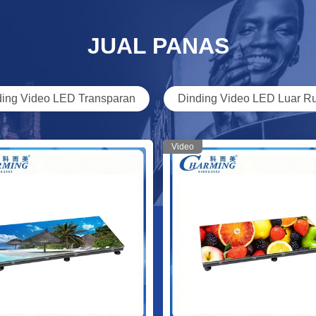
Anti Col
Penyewa
JUAL PANAS
Dinding
Untuk Pe
ding Video LED Transparan
Dinding Video LED Luar R
Sistem N
Video Wa
Video
Layar Vi
Serbagu
Iklan Ma
Transpar