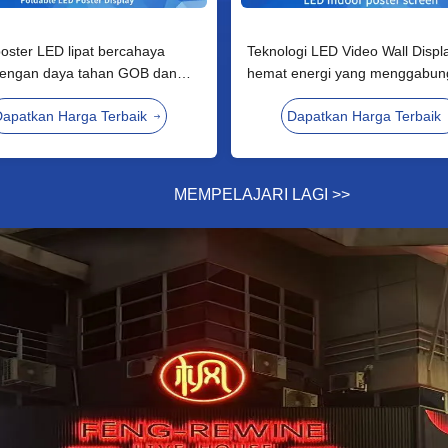
oster LED lipat bercahaya
Teknologi LED Video Wall Displ
 dengan daya tahan GOB dan
hemat energi yang menggabun
men konten jarak jauh untuk
konsumsi dengan kecerahan tin
apatkan Harga Terbaik
Dapatkan Harga Terbaik
perbelanjaan dan ruang
dan akurasi warna yang sangat
nsi
MEMPELAJARI LAGI
>
>