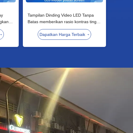
ay
Tampilan Dinding Video LED Tanpa
gkan
Batas memberikan rasio kontras tinggi
ggi
dan sudut pandang lebar untuk
Dapatkan Harga Terbaik
 baik
museum dan pameran seni