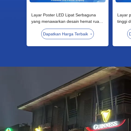
Layar Poster LED Lipat Serbaguna
Layar p
yang menawarkan desain hemat ruang
tinggi
dan kontrol cerdas APP untuk signage
manaje
Dapatkan Harga Terbaik
D
acara dan iklan promosi
pusat 
konfere