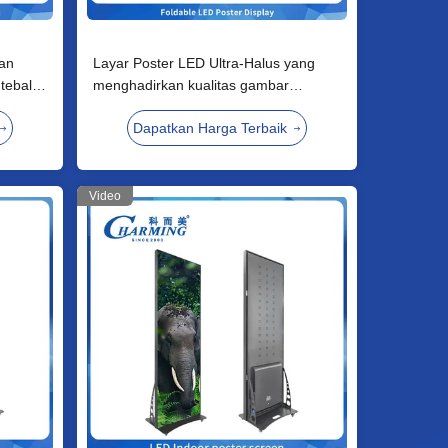
gan
Layar Poster LED Ultra-Halus yang
tebal 8
menghadirkan kualitas gambar
k
sebening kristal dan pemutaran konten
Dapatkan Harga Terbaik
tanpa hambatan untuk toko ritel dan
lobi perusahaan
Video