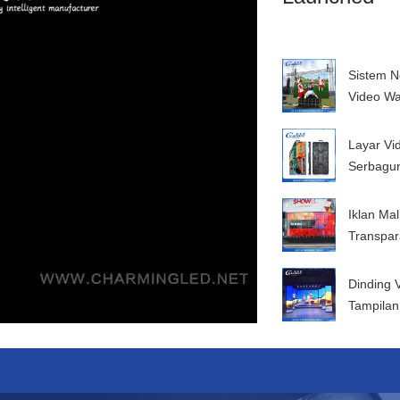
Sistem N
Video Wa
Layar Vi
Serbagu
Iklan Ma
Transpar
Dinding 
Tampila
Tampilan
Tabraka
Persewa
200W Mu