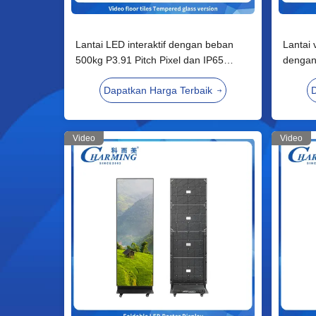
Lantai LED interaktif dengan beban
Lantai
500kg P3.91 Pitch Pixel dan IP65
dengan
Waterproof untuk Sewa Panggung
Tingkat
Dapatkan Harga Terbaik
D
air IP6
Video
Video