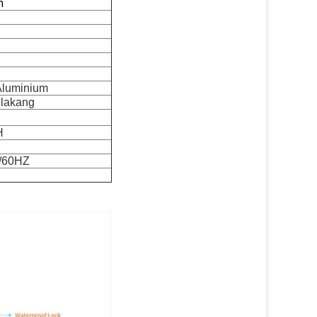
m
luminium
lakang
H
/60HZ