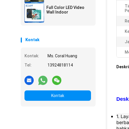
Ti
Full Color LED Video
Pe
Wall Indoor
Re
Ke
Kontak
Ja
Me
Kontak:
Ms. Coral Huang
Tel:
13924818114
Deskri
Kontak
Desk
1. La
berba
bahka