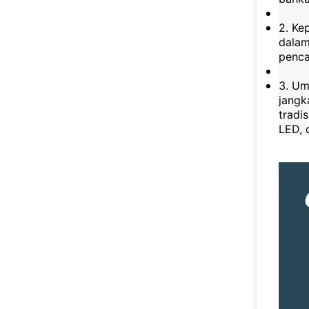
2. Ke
dalam
penca
3. Um
jangk
tradi
LED, 