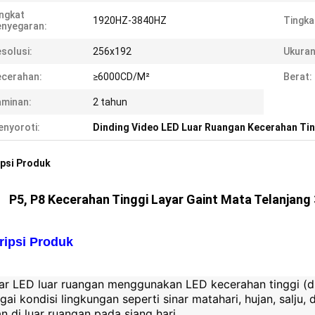
ngkat
1920HZ-3840HZ
Tingkat
nyegaran:
solusi:
256x192
Ukuran
cerahan:
≥6000CD/M²
Berat:
minan:
2 tahun
nyoroti:
Dinding Video LED Luar Ruangan Kecerahan Ti
psi Produk
P5, P8 Kecerahan Tinggi Layar Gaint Mata Telanjang
ripsi Produk
yar LED luar ruangan menggunakan LED kecerahan tinggi (
gai kondisi lingkungan seperti sinar matahari, hujan, salju, 
n di luar ruangan pada siang hari.