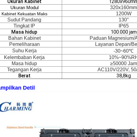
Ukuran Kabinet
1280x960m
320x160mm
Ukuran Modul
1200W
Kabinet Kekuatan Maks
Sudut Pandang
130°
Tingkat IP
IP65
Masa hidup
100.000 jam
Bahan Kabinet
Paduan Magnesium/A
Pemeliharaan
Layanan Depan/Be
Suhu Kerja
-30~60℃
Kelembaban Kerja
10%~90%R
Masa hidup
≥50000 Jam
Tegangan Kerja
AC110V/220V, 50
Berat
38,8kg
mpilkan Detil