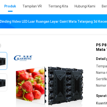
Produk
Tampilan VR
Tentang Kita
Hubungi Kami
Ber
Dinding Video LED Luar Ruangan Layar Gaint Mata Telanjang 3d Kece
P5 P8
Mata 
Detail
Tempat
Nama 
Sertifik
Nomor 
Syarat
Kuanti