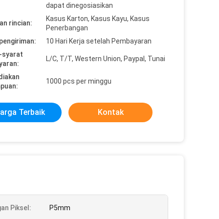
dapat dinegosiasikan
Kasus Karton, Kasus Kayu, Kasus
n rincian:
Penerbangan
pengiriman:
10 Hari Kerja setelah Pembayaran
-syarat
L/C, T/T, Western Union, Paypal, Tunai
yaran:
diakan
1000 pcs per minggu
puan:
arga Terbaik
Kontak
an Piksel:
P5mm