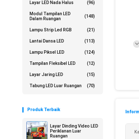
Layar LED Nada Halus
(96)
Modul Tampilan LED
(148)
Dalam Ruangan
Lampu Strip Led RGB
(21)
Lantai Dansa LED
(113)
Lampu Piksel LED
(124)
Tampilan Fleksibel LED
(12)
Layar Jaring LED
(15)
Tabung LED Luar Ruangan
(70)
Produk Terbaik
Inform
Layar Dinding Video LED
Periklanan Luar
Ka
Ruangan