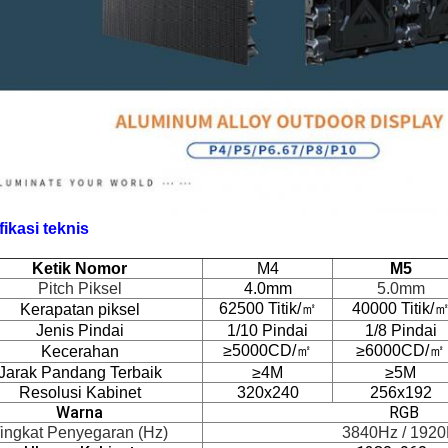
fikasi teknis
Ketik Nomor
M4
M5
Pitch Piksel
4.0mm
5.0mm
62500 Titik/㎡
40000 Titik/
Kerapatan piksel
Jenis Pindai
1/10 Pindai
1/8 Pindai
≥5000CD/㎡
≥6000CD/㎡
Kecerahan
Jarak Pandang Terbaik
≥4M
≥5M
Resolusi Kabinet
320x240
256x192
Warna
RGB
ingkat Penyegaran (Hz)
3840Hz / 192