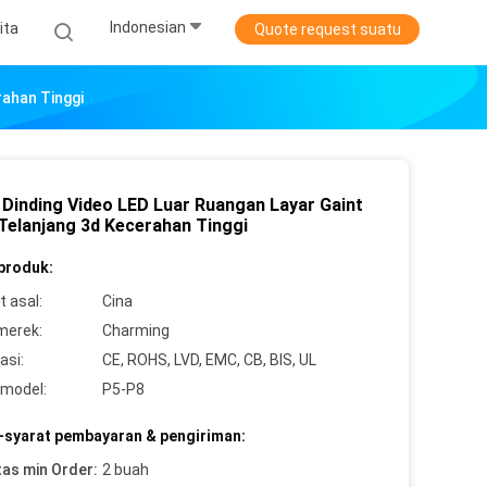
Indonesian
ita
Quote request suatu
rahan Tinggi
 Dinding Video LED Luar Ruangan Layar Gaint
Telanjang 3d Kecerahan Tinggi
 produk:
 asal:
Cina
merek:
Charming
asi:
CE, ROHS, LVD, EMC, CB, BIS, UL
model:
P5-P8
-syarat pembayaran & pengiriman:
tas min Order:
2 buah