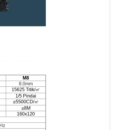
M8
8.0mm
㎡
15625 Titik/
㎡
1/5 Pindai
≥5500CD/㎡
≥8M
160x120
0Hz