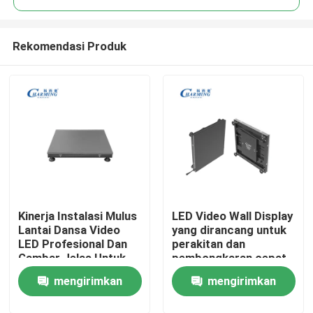
Rekomendasi Produk
Kinerja Instalasi Mulus
LED Video Wall Display
Rumah
Lantai Dansa Video
yang dirancang untuk
LED Profesional Dan
perakitan dan
Gambar Jelas Untuk
pembongkaran cepat
Produk
Aplikasi Komersial
yang memungkinkan
mengirimkan
mengirimkan
penyebaran fleksibel
di pameran dagang
Tampilan VR
permintaan
permintaan