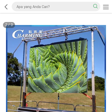
2
/
3