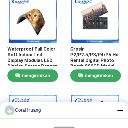
Tentang kita
Wisata pabrik
Waterproof Full Color
Grosir
Kontrol kualitas
Soft Indoor Led
P2/P2.5/P3/P4/P5 Hd
Display Modules LED
Rental Digital Photo
Display Screen Dengan
Booth 800CD Modul
Hubungi kami
Pemeliharaan Pra
Panel Kecerahan
mengirimkan
mengirimkan
Untuk Hotel
Untuk Layar Komersial
Pantallas Indoor Film
permintaan
permintaan
Berita
Led Video Wall
Quote request suatu
Coral Huang
Tampilan Dinding Video LED