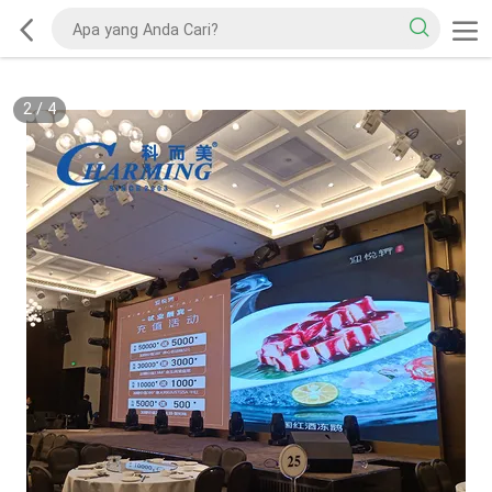
2
/
4