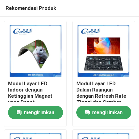
Rekomendasi Produk
Modul Layar LED
Modul Layar LED
Indoor dengan
Dalam Ruangan
Ketinggian Magnet
dengan Refresh Rate
Rumah
yang Dapat
Tinggi dan Gambar
Disesuaikan untuk
Lossless Ideal untuk
mengirimkan
mengirimkan
Kerataan Layar yang
Dinding Video Iklan
Produk
Lebih Baik dan Kinerja
Dalam Ruangan dan
permintaan
permintaan
Visual yang
Acara
Ditingkatkan
Tampilan VR