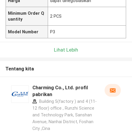
Harga
dapat dinegosiasikan
Minimum Order Q
2 PCS
uantity
Model Number
P3
Lihat Lebih
Tentang kita
Charming Co., Ltd. profil
pabrikan
Building 5(factory ) and 4 (11-
12 floor) office , Runzhi Science
and Technology Park, Sanshan
Avenue, Nanhai District, Foshan
City ,Cina