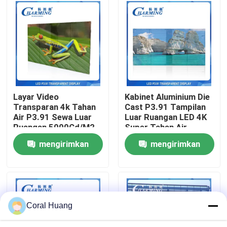
Tentang kita
Wisata pabrik
Kontrol kualitas
Layar Video
Kabinet Aluminium Die
Transparan 4k Tahan
Cast P3.91 Tampilan
Air P3.91 Sewa Luar
Luar Ruangan LED 4K
Hubungi kami
Ruangan 5000Cd/M2
Super Tahan Air
mengirimkan
mengirimkan
Berita
permintaan
permintaan
Quote request suatu
Coral Huang
Tampilan Dinding Video LED