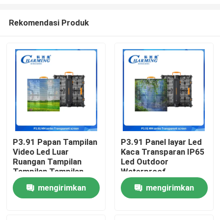
Rekomendasi Produk
P3.91 Papan Tampilan
P3.91 Panel layar Led
Video Led Luar
Kaca Transparan IP65
Rumah
Ruangan Tampilan
Led Outdoor
Tampilan Tampilan
Waterproof
Tampilan IP65 Panel
Advertising TV
Produk
mengirimkan
mengirimkan
Dinding
Billboard
permintaan
permintaan
Tampilan VR