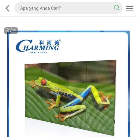
2
/
4