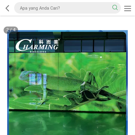
2
/
4