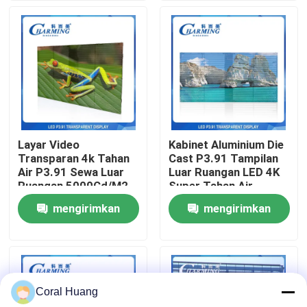
Tentang kita
Wisata pabrik
Kontrol kualitas
Layar Video
Kabinet Aluminium Die
Transparan 4k Tahan
Cast P3.91 Tampilan
Hubungi kami
Air P3.91 Sewa Luar
Luar Ruangan LED 4K
Ruangan 5000Cd/M2
Super Tahan Air
mengirimkan
mengirimkan
Berita
permintaan
permintaan
Quote request suatu
Coral Huang
Tampilan Dinding Video LED