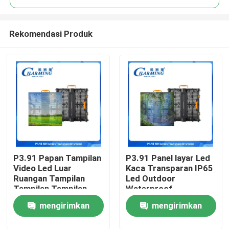
Rekomendasi Produk
P3.91 Papan Tampilan
P3.91 Panel layar Led
Rumah
Video Led Luar
Kaca Transparan IP65
Ruangan Tampilan
Led Outdoor
Tampilan Tampilan
Waterproof
Produk
Tampilan IP65 Panel
Advertising TV
mengirimkan
mengirimkan
Dinding
Billboard
Tampilan VR
permintaan
permintaan