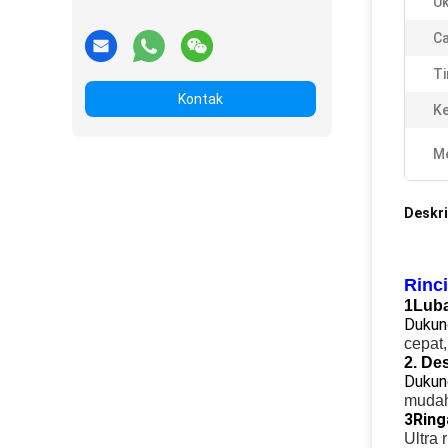
Uk
Ca
Ti
Kontak
Ke
Me
Deskri
Rinc
1Luba
Dukun
cepat,
2. De
Dukun
mudah 
3Ring
Ultra 