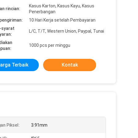
Kasus Karton, Kasus Kayu, Kasus
n rincian:
Penerbangan
pengiriman:
10 Hari Kerja setelah Pembayaran
-syarat
L/C, T/T, Western Union, Paypal, Tunai
yaran:
diakan
1000 pcs per minggu
puan:
arga Terbaik
Kontak
an Piksel:
3.91mm