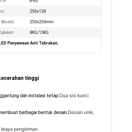
 IP:
IP65
si:
256x128
 Modul:
250x250mm
Kabinet:
8KG/13KG
LED Penyewaan Anti Tabrakan
,
kecerahan tinggi
gantung dan instalasi tetap.
Dua sisi kunci
membuat berbagai bentuk desain.
Desain unik,
t biaya pengiriman.