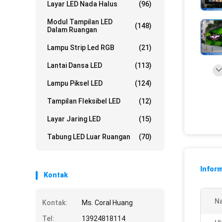
Layar LED Nada Halus
(96)
Modul Tampilan LED
(148)
Dalam Ruangan
Lampu Strip Led RGB
(21)
Lantai Dansa LED
(113)
Lampu Piksel LED
(124)
Tampilan Fleksibel LED
(12)
Layar Jaring LED
(15)
Tabung LED Luar Ruangan
(70)
Inform
Kontak
N
Kontak:
Ms. Coral Huang
Tel:
13924818114