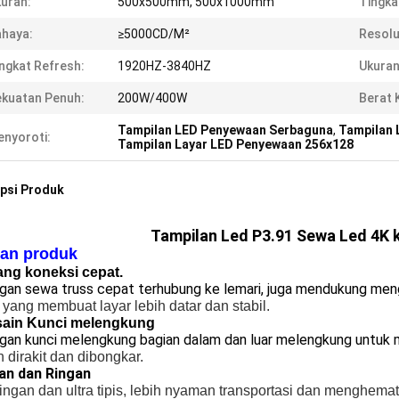
uran:
500x500mm, 500x1000mm
Tingkat
haya:
≥5000CD/M²
Resolu
ngkat Refresh:
1920HZ-3840HZ
Ukuran
kuatan Penuh:
200W/400W
Berat 
Tampilan LED Penyewaan Serbaguna
,
Tampilan 
nyoroti:
Tampilan Layar LED Penyewaan 256x128
psi Produk
Tampilan Led P3.91 Sewa Led 4K 
ian produk
ng koneksi cepat.
gan sewa truss cepat terhubung ke lemari, juga mendukung meng
 yang membuat layar lebih datar dan stabil.
sain Kunci melengkung
gan kunci melengkung bagian dalam dan luar melengkung untuk 
dirakit dan dibongkar.
an dan Ringan
ringan dan ultra tipis, lebih nyaman transportasi dan menghema