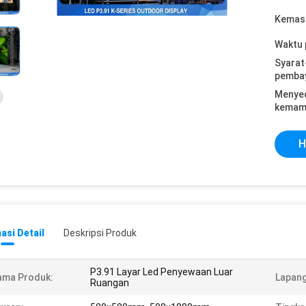
Kemasa
Waktu 
Syarat
pemba
Menye
kemam
H
asi Detail
Deskripsi Produk
P3.91 Layar Led Penyewaan Luar
ama Produk:
Lapang
Ruangan