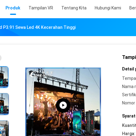
Produk
Tampilan VR
Tentang Kita
Hubungi Kami
Ber
d P3.91 Sewa Led 4K Kecerahan Tinggi
Tampi
Detail
Tempat
Nama 
Sertifik
Nomor 
Syarat
Kuanti
Harga: