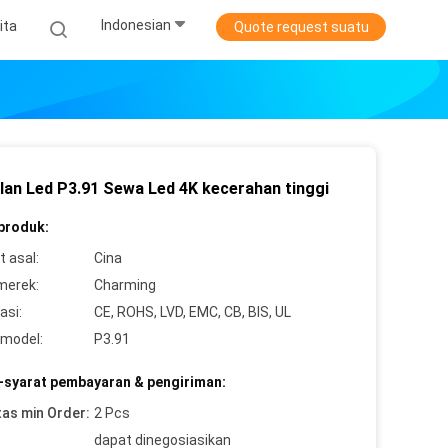
Indonesian
ita
Quote request suatu
lan Led P3.91 Sewa Led 4K kecerahan tinggi
 produk:
 asal:
Cina
merek:
Charming
asi:
CE, ROHS, LVD, EMC, CB, BIS, UL
model:
P3.91
-syarat pembayaran & pengiriman:
tas min Order:
2 Pcs
dapat dinegosiasikan