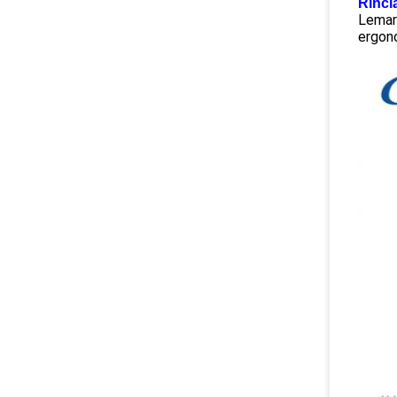
Rinci
Lemari
ergon