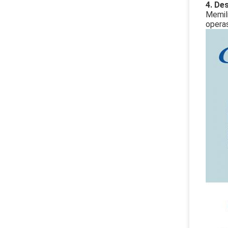
4. Des
Memili
operas