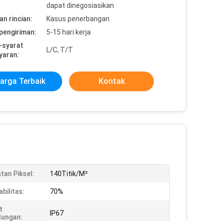
dapat dinegosiasikan
n rincian:
Kasus penerbangan
pengiriman:
5-15 hari kerja
-syarat
L/C, T/T
yaran:
arga Terbaik
Kontak
tan Piksel:
140Titik/M²
bilitas:
70%
t
IP67
dungan: