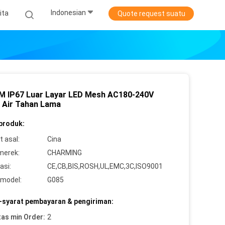
Indonesian
ita
Quote request suatu
 IP67 Luar Layar LED Mesh AC180-240V
 Air Tahan Lama
 produk:
 asal:
Cina
merek:
CHARMING
asi:
CE,CB,BIS,ROSH,UL,EMC,3C,ISO9001
model:
G085
-syarat pembayaran & pengiriman:
tas min Order:
2