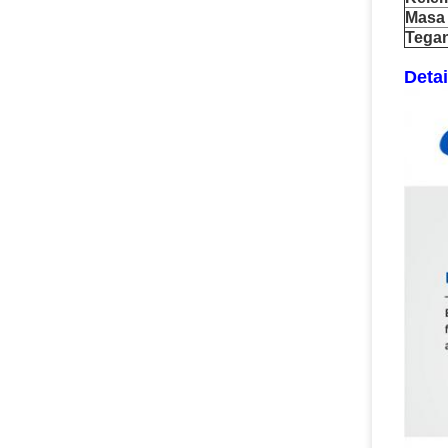
Masa
Tegan
Deta