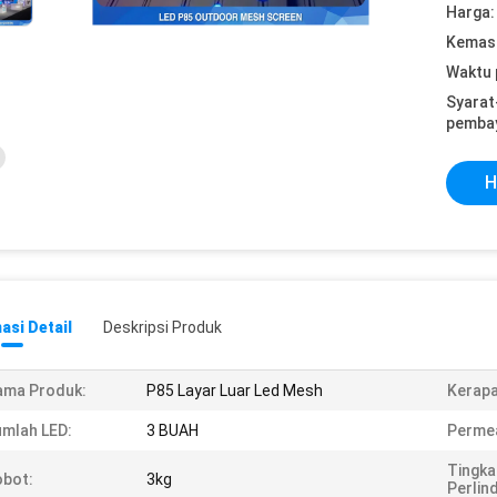
Harga:
Kemasa
Waktu 
Syarat
pemba
H
asi Detail
Deskripsi Produk
ama Produk:
P85 Layar Luar Led Mesh
Kerapa
mlah LED:
3 BUAH
Permea
Tingka
bot:
3kg
Perlin