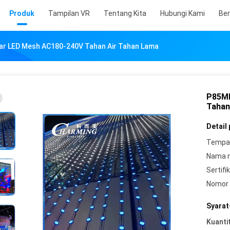
Produk
Tampilan VR
Tentang Kita
Hubungi Kami
Ber
ar LED Mesh AC180-240V Tahan Air Tahan Lama
P85MM
Tahan
Detail
Tempat
Nama 
Sertifik
Nomor 
Syarat
Kuanti