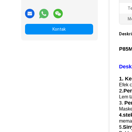
T
Me
Kontak
Deskri
P85M
Desk
1. K
Efek c
2.
Per
Lem ta
Pe
3.
Maske
ste
4.
memas
Sin
5.