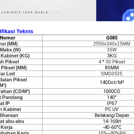
fikasi Teknis
k Nomor
G085
si (MM)
2550x340x15MM
35W
 Maks (W)
 Kabinet (KG)
3KG
4 * 30 Piksel
h Piksel
85MM
 Piksel (MM)
SMD3535
ar Led
atan Piksel 
140Dot/M²
/M²)
1000CD
ahan (CD/M²)
140°
t Pandang
IP67
at IP
PC UV
n Kabinet
Belakang/Depan
liharaan
14-16Bit
at abu-abu
-40-60°C
Kerja
10%~90%RH
mbaban Kerja