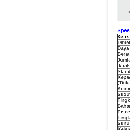
Spesi
Keti
Dimen
Daya
Berat
Jumla
Jarak
Stand
Kepad
(Titik
Kecer
Sudu
Tingk
Baha
Peme
Tingk
Suhu 
Kele