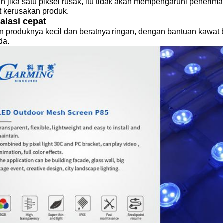
 jika satu piksel rusak, itu tidak akan mempengaruhi penerima
t kerusakan produk.
talasi cepat
n produknya kecil dan beratnya ringan, dengan bantuan kawat b
da.