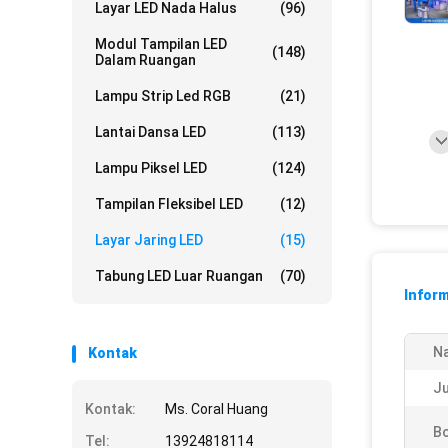
Layar LED Nada Halus
(96)
Modul Tampilan LED
(148)
Dalam Ruangan
Lampu Strip Led RGB
(21)
Lantai Dansa LED
(113)
Lampu Piksel LED
(124)
Tampilan Fleksibel LED
(12)
Layar Jaring LED
(15)
Tabung LED Luar Ruangan
(70)
Inform
N
Kontak
Ju
Kontak:
Ms. Coral Huang
Bo
Tel:
13924818114