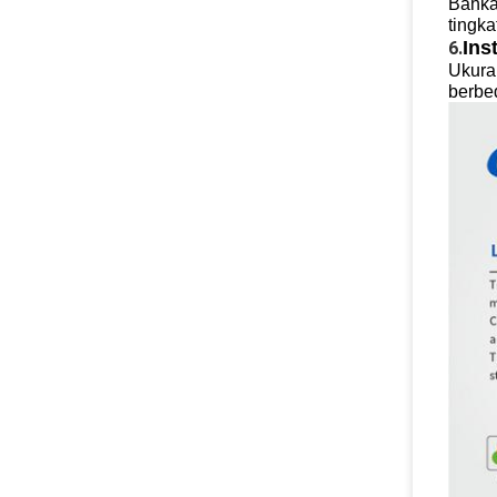
Bahkan
tingka
Ins
6.
Ukura
berbe