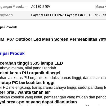
egangan Masukan:
AC180-240V
Masa H
nyoroti:
Layar Mesh LED IP67
,
Layar Mesh LED Luar Rua
psi Produk
M IP67 Outdoor Led Mesh Screen Permeabilitas 70
ripsi Produk
ecerahan tinggi 3535 lampu LED
ahaya merata, nilai panas rendah.
ekat keras PU organik disegel
han air keras PU organik, konduksi panas tinggi, dan desain t
nutup PC berkualitas tinggi
r PC melengkung, transparansi cahaya tinggi, sudut pandang l
ker pria / wanita tahan air
tikan koneksi yang ketat, pemasangan yang mudah dan peng
yal break-point yang dapat dilanjutkan