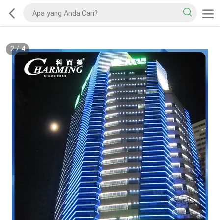
2
/
4