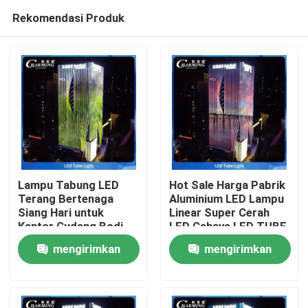
Rekomendasi Produk
Lampu Tabung LED
Hot Sale Harga Pabrik
Terang Bertenaga
Aluminium LED Lampu
Siang Hari untuk
Linear Super Cerah
Rumah
Kantor Gudang Bodi
LED Cahaya LED TUBE
Lampu Aluminium
TUBE
mengirimkan
mengirimkan
Produk
permintaan
permintaan
Tampilan VR