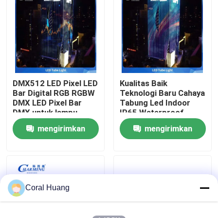
Tentang kita
Wisata pabrik
DMX512 LED Pixel LED
Kualitas Baik
Kontrol kualitas
Bar Digital RGB RGBW
Teknologi Baru Cahaya
DMX LED Pixel Bar
Tabung Led Indoor
DMX untuk lampu
IP65 Waterproof
Hubungi kami
mengirimkan
mengirimkan
permintaan
permintaan
Berita
Quote request suatu
Coral Huang
Tampilan Dinding Video LED